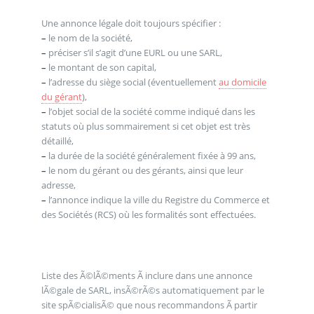
Une annonce légale doit toujours spécifier :
–
le nom de la société,
–
préciser s’il s’agit d’une EURL ou une SARL,
–
le montant de son capital,
–
l’adresse du siège social (éventuellement
au domicile
du gérant
),
–
l’objet social de la société comme indiqué dans les
statuts où plus sommairement si cet objet est très
détaillé,
–
la durée de la société généralement fixée à 99 ans,
–
le nom du gérant ou des gérants, ainsi que leur
adresse,
–
l’annonce indique la ville du Registre du Commerce et
des Sociétés (RCS) où les formalités sont effectuées.
Liste des Ã©lÃ©ments Ã inclure dans une annonce
lÃ©gale de SARL, insÃ©rÃ©s automatiquement par le
site spÃ©cialisÃ© que nous recommandons Ã partir