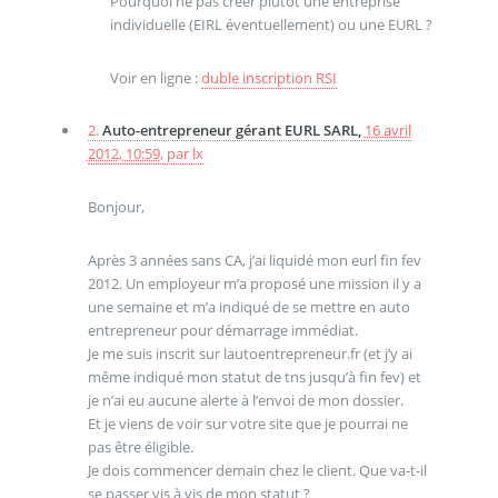
Pourquoi ne pas créer plutôt une entreprise
individuelle (EIRL éventuellement) ou une EURL ?
Voir en ligne :
duble inscription RSI
2.
Auto-entrepreneur gérant EURL SARL,
16 avril
2012, 10:59
,
par
lx
Bonjour,
Après 3 années sans CA, j’ai liquidé mon eurl fin fev
2012. Un employeur m’a proposé une mission il y a
une semaine et m’a indiqué de se mettre en auto
entrepreneur pour démarrage immédiat.
Je me suis inscrit sur lautoentrepreneur.fr (et j’y ai
même indiqué mon statut de tns jusqu’à fin fev) et
je n’ai eu aucune alerte à l’envoi de mon dossier.
Et je viens de voir sur votre site que je pourrai ne
pas être éligible.
Je dois commencer demain chez le client. Que va-t-il
se passer vis à vis de mon statut ?