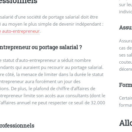
essionnels
sur le
indivi
salarié d’une société de portage salarial doit être
 au moyen le plus simple de devenir indépendant :
Assu
re auto-entrepreneur
.
Assura
ntrepreneur ou portage salarial ?
cas de
ses sa
le statut d’auto-entrepreneur a séduit nombre
couteu
ndants qui auraient pu recourir au portage salarial.
décenn
re côté, la menace de limiter dans la durée le statut
ntrepreneur aura forcément un jour des
Form
ions. De plus, le plafond de chiffre d’affaires de
ntrepreneur limite son accès aux consultants (dont le
Certai
d’affaires annuel ne peut respecter ce seuil de 32.000
format
All
professionnels