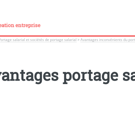
eation entreprise
Portage salarial et sociétés de portage salarial
>
Avantages inconvénients du port
antages portage sa