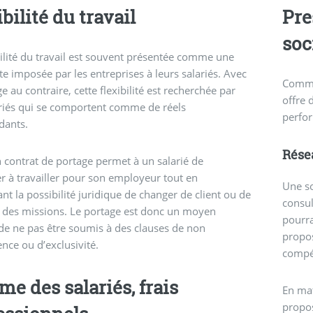
bilité du travail
Pre
soc
bilité du travail est souvent présentée comme une
te imposée par les entreprises à leurs salariés. Avec
Comme 
e au contraire, cette flexibilité est recherchée par
offre 
riés qui se comportent comme de réels
perfo
dants.
Résea
n contrat de portage permet à un salarié de
r à travailler pour son employeur tout en
Une so
nt la possibilité juridique de changer de client ou de
consul
 des missions. Le portage est donc un moyen
pourra
de ne pas être soumis à des clauses de non
propos
nce ou d’exclusivité.
compé
me des salariés, frais
En mat
propos