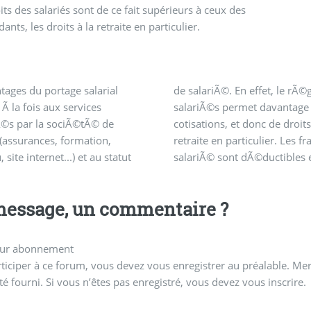
its des salariés sont de ce fait supérieurs à ceux des
nts, les droits à la retraite en particulier.
tages du portage salarial
Ã©. En effet, le rÃ©gime des
re de son CDI, comme tout
 Ã la fois aux services
s permet davantage de
 le salariÃ© portÃ© peut
©s par la sociÃ©tÃ© de
ns, et donc de droits, Ã la
(assurances, formation,
en particulier. Les frais du
site internet...) et au statut
 sont dÃ©ductibles et, en cas
essage, un commentaire ?
ur abonnement
ticiper à ce forum, vous devez vous enregistrer au préalable. Merc
té fourni. Si vous n’êtes pas enregistré, vous devez vous inscrire.