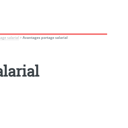
age salarial
>
Avantages portage salarial
larial