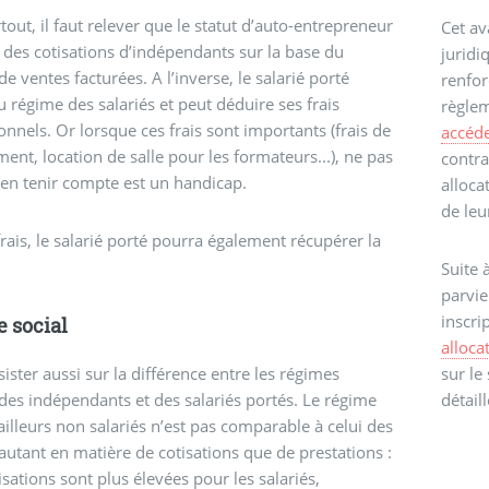
tout, il faut relever que le statut d’auto-entrepreneur
Cet av
 des cotisations d’indépendants sur la base du
juridi
e ventes facturées. A l’inverse, le salarié porté
renfor
u régime des salariés et peut déduire ses frais
règlem
onnels. Or lorsque ces frais sont importants (frais de
accéde
ent, location de salle pour les formateurs...), ne pas
contra
en tenir compte est un handicap.
alloca
de leu
frais, le salarié porté pourra également récupérer la
Suite 
parvie
inscri
 social
alloc
nsister aussi sur la différence entre les régimes
sur le
des indépendants et des salariés portés. Le régime
détail
ailleurs non salariés n’est pas comparable à celui des
 autant en matière de cotisations que de prestations :
isations sont plus élevées pour les salariés,