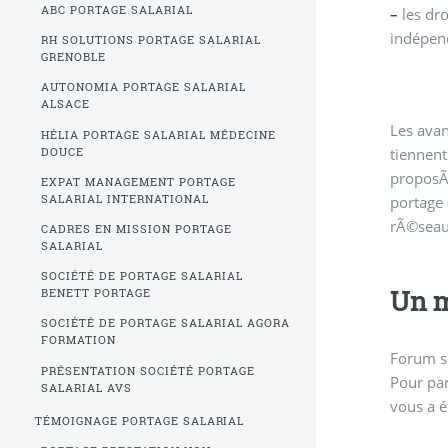
ABC PORTAGE SALARIAL
–
les dro
indépenda
RH SOLUTIONS PORTAGE SALARIAL
GRENOBLE
AUTONOMIA PORTAGE SALARIAL
ALSACE
Les avan
de salari
de ruptu
HÉLIA PORTAGE SALARIAL MÉDECINE
tiennent
salariÃ©
salariÃ©,
DOUCE
proposÃ
cotisatio
EXPAT MANAGEMENT PORTAGE
SALARIAL INTERNATIONAL
portage 
retraite 
rÃ©seau, 
salariÃ©
CADRES EN MISSION PORTAGE
SALARIAL
SOCIÉTÉ DE PORTAGE SALARIAL
Un m
BENETT PORTAGE
SOCIÉTÉ DE PORTAGE SALARIAL AGORA
FORMATION
Forum s
PRÉSENTATION SOCIÉTÉ PORTAGE
Pour par
SALARIAL AVS
vous a é
TÉMOIGNAGE PORTAGE SALARIAL