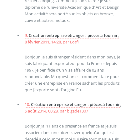
resider à Beijing. Comment je dois faire ? je suis
diplomé de l’université Academique d’ Art et Design.
Mon activité sera porté sur les objets en bronze,
cuivre et autres metaux.
9.
Création entreprise étranger : pièces à fournir,
8 février 2011, 14:28
,
par
Lotfi
Bonjour, je suis étranger résident dans mon pays, je
suis fabriquant exportateur pour la France depuis
1997, je benificie d’un Visa affaire de 02 ans
renouvelable. Ma question est comment faire pour
créer une entreprise en France sachant les produits
que j’exporte sont d’origine Eu.
10.
Création entreprise étranger : pièces à fournir,
5 août 2014, 00:28
,
par
bigade1307
Bonjour,j’ai 11 ans de presence en france et je suis
associée dans une picerie avec quelqu’un qui est
decedé à ce jour c’est moi qui gére tout mais je suis