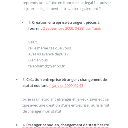
reprends une affaire en france,est ce legal ?et puis je
sejourner legalement et travailler legalement ?
1.
Création entreprise étranger : pièces à
fournir,
2 septembre 2009, 04:33
,
par
Taieb
Salut,
J’ai le meme cas que vous.
Avez vs avancé depuis ?
Bien à vous
taiebhamd@yahoo.fr
3.
Création entreprise étranger : changement de
statut eudiant,
4 janvier 2009, 09:43
bjr je ss un etudiant etranger et je veux savir eqt ce
que avec une création d’une entreprise j aura le roit
de changer mon statut
4.
Étranger canadien, changement de statut carte