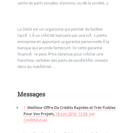
vente de parts sociales, d’actions, ou de la société...).
La SIAGI est un organisme qui permet de faciliter
l’accÃ¨s Ã un crÃ©dit bancaire par une trÃ¨s petite
entreprise en apportant sa garantie personnelle Ã la
banque qui accorde l’emprunt. Or cette garantie
financiÃ¨re peut Ãªtre obtenue pour crÃ©er une
franchise, racheter des parts de sociÃ©tÃ©, investir
dans du matÃ©riel...
Messages
1.
Meilleur Offre De Crédits Rapides et Très Fiables
Pour Vos Projets,
18 juin 2016, 13:50
,
par
CreditMutuel