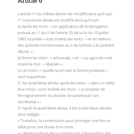
Article 6
L’article 11 du même décret est modifié ainsi qu’il suit :
1° Le premier alinéa est modifié ainsi qu’il suit :
a) Après les mots : « en application de la dérogation
prévue au 1° du II de l’article 25 de la loi du 13 juillet
1983 susvisée » sont insérés les mots : « et en dehors
des activités mentionnées au II de l’article 2 du présent
décret, » ;
b) Entre les mots : « artisanale, » et : « ou agricole » est
inséré le mot : « libérale » ;
c) Les mots : « quelle qu’en soit la forme juridique, »
sont supprimés ;
2° Au quatrième alinéa, après les mots : « dans un délai
d’un mois » sont insérés les mots : « à compter de
l’enregistrement du dossier de saisine par son
secrétariat » ;
3° Après le quatrième alinéa, il est inséré deux alinéas
ainsi rédigés :
« Toutefois, la commission peut proroger une fois ce
délai pour une durée d’un mois.
« L’absence d’avis de la commission à l’expiration des