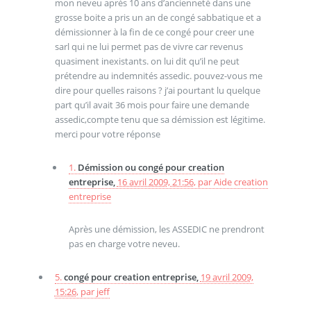
mon neveu après 10 ans d’ancienneté dans une
grosse boite a pris un an de congé sabbatique et a
démissionner à la fin de ce congé pour creer une
sarl qui ne lui permet pas de vivre car revenus
quasiment inexistants. on lui dit qu’il ne peut
prétendre au indemnités assedic. pouvez-vous me
dire pour quelles raisons ? j’ai pourtant lu quelque
part qu’il avait 36 mois pour faire une demande
assedic,compte tenu que sa démission est légitime.
merci pour votre réponse
1.
Démission ou congé pour creation
entreprise,
16 avril 2009, 21:56
,
par
Aide creation
entreprise
Après une démission, les ASSEDIC ne prendront
pas en charge votre neveu.
5.
congé pour creation entreprise,
19 avril 2009,
15:26
,
par
jeff