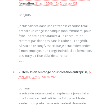
formation,
21 avril 2009, 16:40
,
par
api123
Bonjour,
Je suis salariée dans une entreprise et souhaiterai
prendre un congé sabbatique (non rémunéré) pour
faire une école préparatoire à un concours (ne
rentrant pas donc pas dans le cadre du Fongécif).
A l’issu de ce congé, est ce que je peux redemander
à mon employeur un congé individuel de formation.
Et si oui,y a t-il un délai de carrence.
Cdt
7.
Démission ou congé pour creation entreprise,
6
mai 2009, 22:55
,
par
mimi23
bonjour ;
je suis aide soignante et en septembre je vais faire
une formation d’estheticienne.Est il possible de
garder mon poste d’aide soignante et de monter