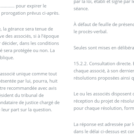
par la loi, établi et signé par
u ………… pour expirer le
séance.
 prorogation prévus ci-après.
À défaut de feuille de présenc
, la gérance sera tenue de
le procès-verbal.
e des associés, si à l’époque
 décider, dans les conditions
Seules sont mises en délibérat
été sera protégée ou non. La
blique.
15.2.2. Consultation directe. 
chaque associé, à son dernie
 l’associé unique comme tout
résolutions proposées ainsi 
résentée par lui, pourra, huit
ettre recommandée avec avis
Le ou les associés disposent 
sident du tribunal de
réception du projet de résolut
ndataire de justice chargé de
pour chaque résolution, formu
leur part sur la question.
La réponse est adressée par 
dans le délai ci-dessus est c