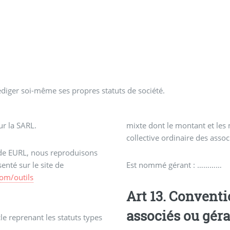
diger soi-même ses propres statuts de société.
ur la SARL.
mixte dont le montant et les
collective ordinaire des assoc
de EURL, nous reproduisons
nté sur le site de
Est nommé gérant : …………
com/outils
Art 13. Convention entre la société et ses
associés ou gér
e reprenant les statuts types