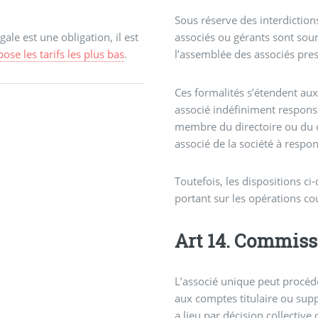
Sous réserve des interdictions
ale est une obligation, il est
associés ou gérants sont soum
pose les tarifs les plus bas
.
l’assemblée des associés presc
Ces formalités s’étendent au
associé indéfiniment responsa
membre du directoire ou du c
associé de la société à respon
Toutefois, les dispositions c
portant sur les opérations co
Art 14. Com
L’associé unique peut procéd
aux comptes titulaire ou supp
a lieu par décision collective 