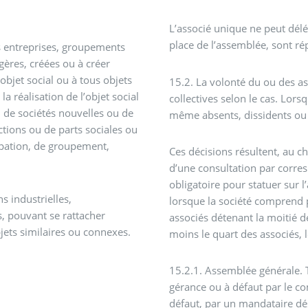
L’associé unique ne peut délé
place de l’assemblée, sont ré
es entreprises, groupements
gères, créées ou à créer
objet social ou à tous objets
15.2. La volonté du ou des as
la réalisation de l’objet social
collectives selon le cas. Lorsq
 de sociétés nouvelles ou de
même absents, dissidents ou 
tions ou de parts sociales ou
cipation, de groupement,
Ces décisions résultent, au c
d’une consultation par corre
obligatoire pour statuer sur
s industrielles,
lorsque la société comprend 
, pouvant se rattacher
associés détenant la moitié de
jets similaires ou connexes.
moins le quart des associés, l
15.2.1. Assemblée générale. 
gérance ou à défaut par le co
défaut, par un mandataire dés