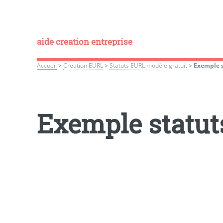
aide creation entreprise
Accueil
>
Creation EURL
>
Statuts EURL modèle gratuit
>
Exemple s
Exemple statut