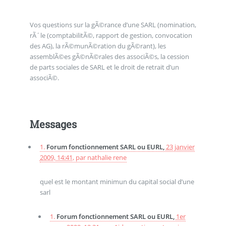
Vos questions sur la gÃ©rance d’une SARL (nomination,
rÃ´le (comptabilitÃ©, rapport de gestion, convocation
des AG), la rÃ©munÃ©ration du gÃ©rant), les
assemblÃ©es gÃ©nÃ©rales des associÃ©s, la cession
de parts sociales de SARL et le droit de retrait d’un
associÃ©.
Messages
1.
Forum fonctionnement SARL ou EURL,
23 janvier
2009, 14:41
,
par
nathalie rene
quel est le montant minimun du capital social d’une
sarl
1.
Forum fonctionnement SARL ou EURL,
1er