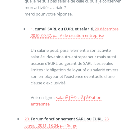
que je ne suis pas salarié de celle ci, puis je conserver
mon activité salariale ?
merci pour votre réponse.
1.
cumul SARL ou EURL et salarié,
20 décembre
2010, 09:47
,
par
Aide creation entreprise
Un salarié peut, parallèlement à son activité
salariée, devenir auto-entrepreneur mais aussi
associé d’EURL ou gérant de SARL. Les seules
limites : l’obligation de loyauté du salarié envers
son employeur et l’existence éventuelle d’une
clause d’exclusivité.
Voir en ligne :
salariÃƒÂ© crÃƒÂ©ation
entreprise
20.
Forum fonctionnement SARL ou EURL,
23
janvier 2011, 13:04
,
par
Serge