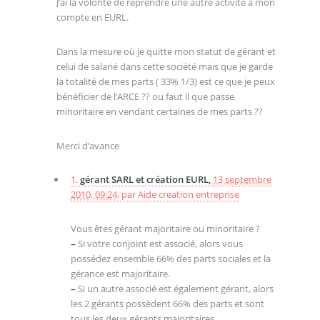
J’ai la volonté de reprendre une autre activité à mon
compte en EURL.
Dans la mesure où je quitte mon statut de gérant et
celui de salarié dans cette société mais que je garde
la totalité de mes parts ( 33% 1/3) est ce que je peux
bénéficier de l’ARCE ?? ou faut il que passe
minoritaire en vendant certaines de mes parts ??
Merci d’avance
1.
gérant SARL et création EURL,
13 septembre
2010, 09:24
,
par
Aide creation entreprise
Vous êtes gérant majoritaire ou minoritaire ?
–
Si votre conjoint est associé, alors vous
possédez ensemble 66% des parts sociales et la
gérance est majoritaire.
–
Si un autre associé est également gérant, alors
les 2 gérants possèdent 66% des parts et sont
tous les deux gérants majoritaires.