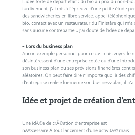
L’idée forte de départ était : du bio au prix du non-bio.
tardivement, j’ai mis à l’épreuve d’une petite étude pe
des sandwicheries en libre service, appel téléphoniqu
bio, contact avec un restaurateur du Finistère qui m’a
sans aucune contrepartie... J’ai douté de l’idée de dépa
–
Lors du business plan
Aucun exemple personnel pour ce cas mais voyez le no
désintéressent d’une entreprise cotée ou d’une introd
son business plan ou ses prévisions financières cont
aléatoires. On peut faire dire n’importe quoi à des chi
d’entreprise réalise lui-même son business-plan, il n’a 
Idée et projet de création d’en
Une idÃ©e de crÃ©ation d’entreprise est
d’entreprise d’une part, puis Ãªtre intÃ©grÃ©e Ã la
possible de mesurer si l’idÃ©e de dÃ©part justifiait
nÃ©cessaire Ã tout lancement d’une activitÃ© mais
prÃ©sentation Ã©conomique de ce projet. C’est