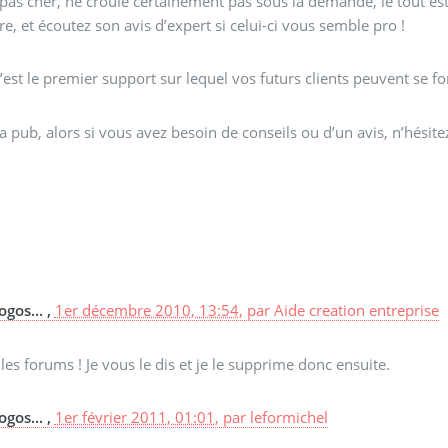
pas cher, ne croule certainement pas sous la demande, le tout est
e, et écoutez son avis d’expert si celui-ci vous semble pro !
st le premier support sur lequel vos futurs clients peuvent se forg
 pub, alors si vous avez besoin de conseils ou d’un avis, n’hésitez
gos... ,
1er décembre 2010, 13:54
,
par
Aide creation entreprise
s forums ! Je vous le dis et je le supprime donc ensuite.
gos... ,
1er février 2011, 01:01
,
par
leformichel