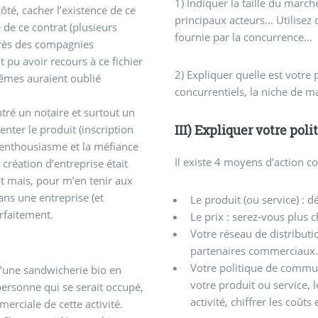
1) Indiquer la taille du march
ôté, cacher l’existence de ce
principaux acteurs... Utilisez
 de ce contrat (plusieurs
fournie par la concurrence...
près des compagnies
nt pu avoir recours à ce fichier
2) Expliquer quelle est votre
mêmes auraient oublié
concurrentiels, la niche de 
ontré un notaire et surtout un
III) Expliquer votre po
enter le produit (inscription
 d’enthousiasme et la méfiance
Il existe 4 moyens d’action c
 création d’entreprise était
nt mais, pour m’en tenir aux
ans une entreprise (et
Le produit (ou service) : d
rfaitement.
Le prix : serez-vous plus 
Votre réseau de distribution
partenaires commerciaux.
Votre politique de commu
d’une sandwicherie bio en
votre produit ou service,
 personne qui se serait occupé,
activité, chiffrer les coû
erciale de cette activité.