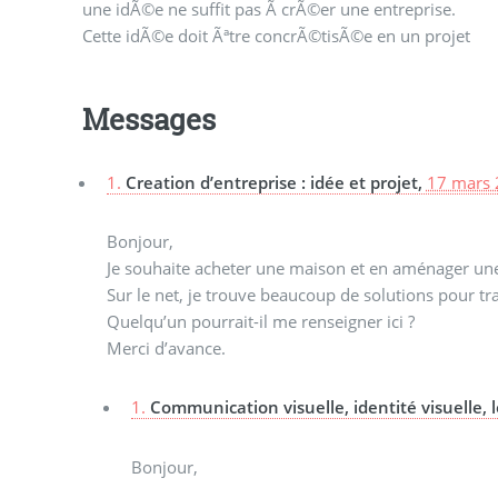
une idÃ©e ne suffit pas Ã crÃ©er une entreprise.
seulement quand ce dossier est rÃ©digÃ© qu’il est
Cette idÃ©e doit Ãªtre concrÃ©tisÃ©e en un projet
Messages
1.
Creation d’entreprise : idée et projet,
17 mars 
Bonjour,
Je souhaite acheter une maison et en aménager une p
Sur le net, je trouve beaucoup de solutions pour tr
Quelqu’un pourrait-il me renseigner ici ?
Merci d’avance.
1.
Communication visuelle, identité visuelle, lo
Bonjour,