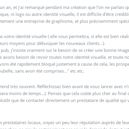
d’un an, et j’ai remarqué pendant ma création que l’on ne parlais
ni logo ou autre identité visuelle, il est difficile d’être crédibl
ustement une entreprise de graphisme, et plus précisemment spéci
 votre identité visuelle ( elle vous permettra, si elle est bien réal
leurs moyens pour débusquer les nouveaux clients...).
 pub, j’insiste vraiment sur le besoin de se créer une bonne image
 avons besoin de revoir toutes notre identité visuelle, et toute n
ons été rapidement bloqué justement à cause de cela, les prospec
belle, sans avoir été comprises..." etc etc.
ntend très souvent. Réfléchissez bien avant de vous lancer avec n’
passera moins de temps...). Pensez que cela coûte plus cher au fina
lutôt que de contacter directement un prestataire de qualité qui 
s prestataires locaux, voyez un peu leur réputation auprès de leurs 