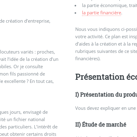
la partie économique, trait
la partie financière
.
de création d’entreprise,
Nous vous indiquons ci-poss
votre activité. Ce plan est i
d’aides à la création et à la r
rubriques suivantes de ce sit
rlocuteurs variés : proches,
financières).
it l’idée de la création d’un
biles. Or je consulte
mon fils passionné de
Présentation éc
lle excellente ? En tout cas,
I) Présentation du produ
Vous devez expliquer en une di
ques jours, envisagé de
oité un fichier national
II) Étude de marché
es particuliers. L’intérêt de
 peut obtenir certains droits