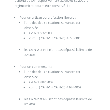
plafond de CA (respectivement 32.900 et 82.200), le
régime micro pourra être conservé si :
Pour un artisan ou profession libérale :
l’une des deux situations suivantes est
observée :
CA N-1 < 32.900€
cumul ( CA N-1 + CA N-2 ) < 65.800€
les CA N-2 et N-3 n’ont pas dépassé la limite de
32.900€
Pour un commerçant :
l’une des deux situations suivantes est
observée :
CA N-1 < 82.200€
cumul ( CA N-1 + CA N-2 ) < 164.400€
les CA N-2 et N-3 n’ont pas dépassé la limite de
82.200€