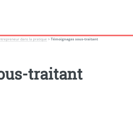
ntrepreneur dans la pratique
>
Témoignages sous-traitant
us-traitant