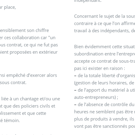
r place,
Concernant le sujet de la sou
contraire à ce que l’on affirm
sensiblement son chiffre
travail à des indépendants,
er ces collaboration car "un
s contrat, ce qui ne fut pas
Bien évidemment cette situat
étaient proposées en extérieur
subordination entre l’entrepr
accepte ce contrat de sous-tr
pas ici exister en raison :
nsi empêché d’exercer alors
–
de la totale liberté d’organ
 sous contrat.
(gestion de leurs horaires, de l
–
de l’apport du matériel à ut
auto-entrepreneurs) ;
e liée à un chantage et/ou une
–
de l’absence de contrôle du 
t que des policiers civils et
heures ne semblent pas être n
blissement et que cette
plus de produits à vendre, il
té témoin.
vont pas être sanctionnés po