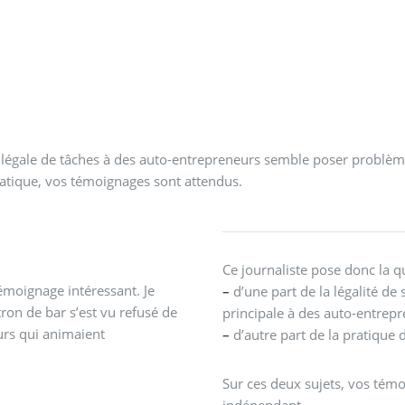
nt légale de tâches à des auto-entrepreneurs semble poser problème
ratique, vos témoignages sont attendus.
Ce journaliste pose donc la q
témoignage intéressant. Je
–
d’une part de la légalité de 
ron de bar s’est vu refusé de
principale à des auto-entrep
urs qui animaient
–
d’autre part de la pratique 
Sur ces deux sujets, vos témo
indépendant.