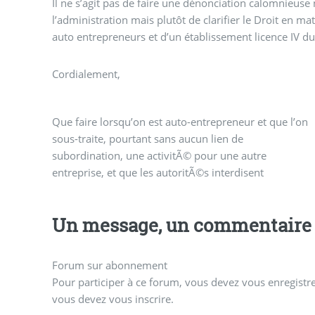
Il ne s’agit pas de faire une dénonciation calomnieuse n
l’administration mais plutôt de clarifier le Droit en m
auto entrepreneurs et d’un établissement licence IV d
Cordialement,
Que faire lorsqu’on est auto-entrepreneur et que l’on
finalement cette collaboration. Certes, le micro-
donner cette autorisation, si ce n’est en versant un
sous-traite, pourtant sans aucun lien de
entrepreneur semble dans son droit, mais comment
subordination, une activitÃ© pour une autre
Ã©chapper Ã la pression de ceux qui peuvent lui
entreprise, et que les autoritÃ©s interdisent
Un message, un commentaire 
Forum sur abonnement
Pour participer à ce forum, vous devez vous enregistrer
vous devez vous inscrire.