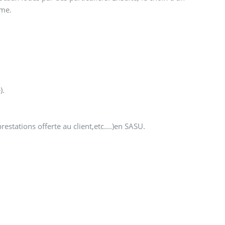
ème.
).
estations offerte au client,etc....)en SASU.