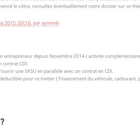
mencé le vôtre, consultez éventuellement notre dossier sur ce th
re 2015, 09:16
,
par
aymenb
 auto entrepreneur depuis Novembre 2014 ( activite complementaire
 contrat CDI.
’ouvrir une SASU en parallele avec un contrat en CDI.
 deductible pour ce metier ( Financement du vehicule, carburant, pr
?