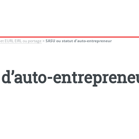
t EURL EIRL ou portage
>
SASU ou statut d’auto-entrepreneur
 d’auto-entreprene