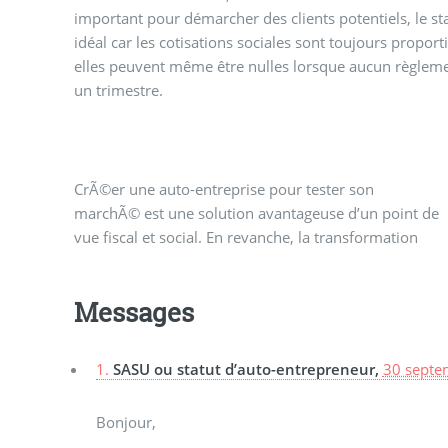
important pour démarcher des clients potentiels, le st
idéal car les cotisations sociales sont toujours proporti
elles peuvent même être nulles lorsque aucun règlemen
un trimestre.
CrÃ©er une auto-entreprise pour tester son
d’une auto-entreprise en sociÃ©tÃ© peut devenir
marchÃ© est une solution avantageuse d’un point de
vue fiscal et social. En revanche, la transformation
Messages
1.
SASU ou statut d’auto-entrepreneur,
30 septe
Bonjour,