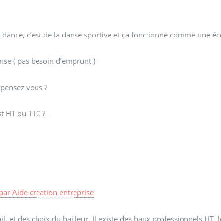
e dance, c’est de la danse sportive et ça fonctionne comme une éc
nse ( pas besoin d’emprunt )
n pensez vous ?
st HT ou TTC ?_
par
Aide creation entreprise
, et des choix du bailleur. Il existe des baux professionnels HT, l