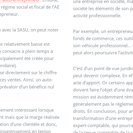
une entreprise en société, m
régime social et fiscal de l’AE
société les éléments de son p
repreneur.
activité professionnelle.
e avec la SASU, on peut noter
Par exemple, un entrepreneur 
fonds de commerce, ces outil
ite relativement basse est
son véhicule professionnel... C
e consacre à plein temps à
peut alors poursuivre l’activi
incipalement été créée pour
ondaire),
C’est d’un point de vue juridi
sé directement sur le chiffre
peut devenir complexe. En eff
 ces ventes. Ainsi, un auto-
acte d’apport. Or certains app
 prévaloir d’un bénéfice nul
doivent faire l’objet d’une é
mission est évidemment rému
généralement pas le règlemen
llement intéressant lorsque
droits. En conclusion, pour ant
nt mais que la marge réalisée
transformation d’une entrepri
tion d’une clientèle et donc,
expert-comptable, qui pourra 
 investissement en temps
de la tenue comptable de la s