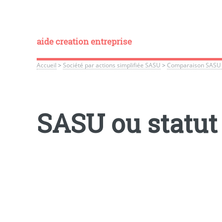
aide creation entreprise
Accueil
>
Société par actions simplifiée SASU
>
Comparaison SASU e
SASU ou statut